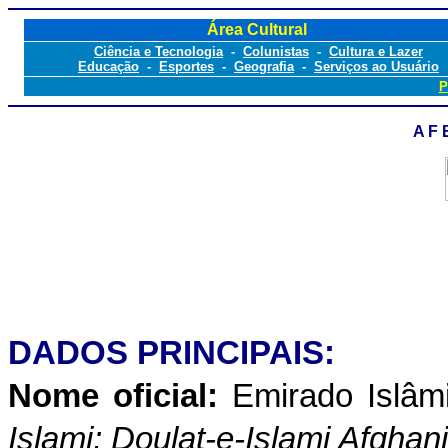
Área Cultural
Ciência e Tecnologia
-
Colunistas
-
Cultura e Lazer
Educação
-
Esportes
-
Geografia
-
Serviços ao Usuário
P
A F 
DADOS PRINCIPAIS:
Nome oficial:
Emirado Islâm
Islami; Doulat-e-Islami Afghan