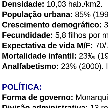
Densidade:
10,03 hab./km2.
População urbana:
85% (199
Crescimento demográfico:
3
Fecundidade:
5,8 filhos por 
Expectativa de vida M/F:
70/
Mortalidade infantil:
23‰ (19
Analfabetismo:
23% (2000). I
POLÍTICA:
Forma de governo:
Monarquia
Divisão administrativa:
13 re