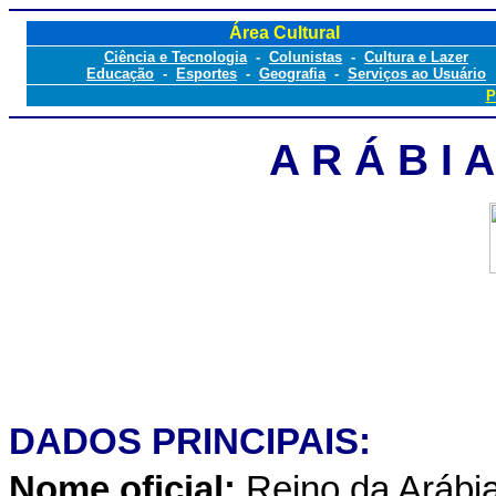
Área Cultural
Ciência e Tecnologia
-
Colunistas
-
Cultura e Lazer
Educação
-
Esportes
-
Geografia
-
Serviços ao Usuário
P
A R Á B I 
DADOS PRINCIPAIS:
Nome oficial:
Reino da A
rábi