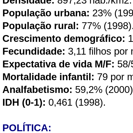
Densidade:
897,23 hab./km2.
População urbana:
23% (199
População rural:
77% (1998)
Crescimento demográfico:
1
Fecundidade:
3,11 filhos por
Expectativa de vida M/F:
58/
Mortalidade infantil:
79 por m
Analfabetismo:
59,2% (2000)
IDH (0-1):
0,461 (1998).
POLÍTICA: