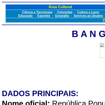
Área Cultural
Ciência e Tecnologia
-
Colunistas
-
Cultura e Lazer
Educação
-
Esportes
-
Geografia
-
Serviços ao Usuário
P
B A N G
DADOS PRINCIPAIS:
Nome oficial:
República Pop