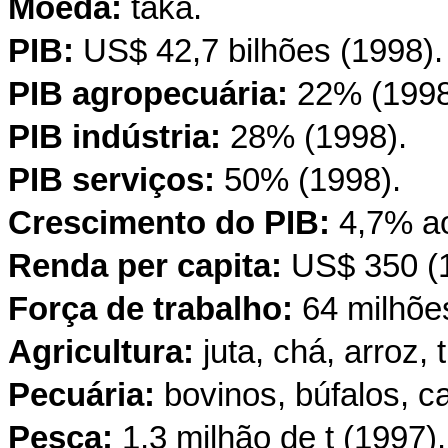
Moeda:
taka.
PIB:
US$ 42,7 bilhões (1998).
PIB agropecuária:
22% (1998
PIB indústria:
28% (1998).
PIB serviços:
50% (1998).
Crescimento do PIB:
4,7% ao
Renda per capita:
US$ 350 (1
Força de trabalho:
64 milhões
Agricultura:
juta, chá, arroz, t
Pecuária:
bovinos, búfalos, c
Pesca:
1,3 milhão de t (1997).