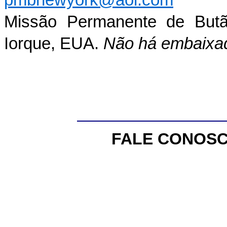
pmbnewyork@aol.com
Missão Permanente de But
Iorque, EUA.
Não há embaixad
FALE CONOSC