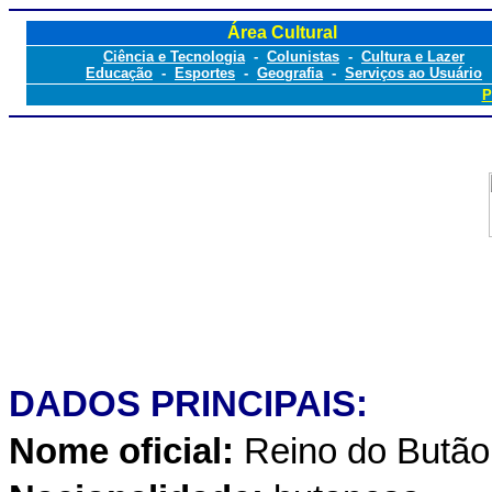
Área Cultural
Ciência e Tecnologia
-
Colunistas
-
Cultura e Lazer
Educação
-
Esportes
-
Geografia
-
Serviços ao Usuário
P
DADOS PRINCIPAIS:
Nome oficial:
Reino do Butã