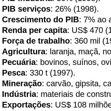
PIB serviços
: 26% (1998).
Crescimento do PIB
: 7% ao 
Renda per capita
: US$ 470 (
Força de trabalho
: 360 mil (1
Agricultura
: laranja, maçã,
Pecuária
: bovinos, suínos, ov
Pesca
: 330 t (1997).
Mineração
: carvão, gipsita, c
Indústria
: materiais de const
Exportações
: US$ 108 milhõe