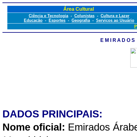
Área Cultural
Ciência e Tecnologia
-
Colunistas
-
Cultura e Lazer
Educação
-
Esportes
-
Geografia
-
Serviços ao Usuário
P
E M I R A D O 
DADOS PRINCIPAIS:
Nome oficial:
Emirados Árab