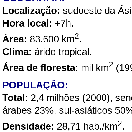
Localização:
sudoeste da Ási
Hora local:
+7h.
2
Área:
83.600 km
.
Clima:
árido tropical.
2
Área de floresta:
mil km
(199
POPULAÇÃO:
Total:
2,4 milhões (2000), se
árabes 23%, sul-asiáticos 50
2
Densidade:
28,71 hab./km
.