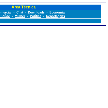
Área Técnica
omercial
-
Chat
-
Downloads
-
Economia
 Saúde
-
Mulher
-
Política
-
Reportagens