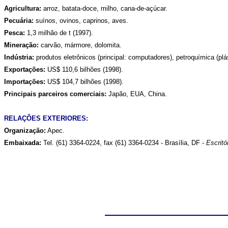
Agricultura:
arroz, batata-doce, milho, cana-de-açúcar.
Pecuária:
suínos, ovinos, caprinos, aves.
Pesca:
1,3 milhão de t (1997).
Mineração:
carvão, mármore, dolomita.
Indústria:
produtos eletrônicos (principal: computadores), petroquímica (plásti
Exportações:
US$ 110,6 bilhões (1998).
Importações:
US$ 104,7 bilhões (1998).
Principais parceiros comerciais:
Japão, EUA, China.
RELAÇÕES EXTERIORES:
Organização:
Apec.
Embaixada:
Tel. (61) 3364-0224, fax (61) 3364-0234 - Brasília, DF -
Escritó