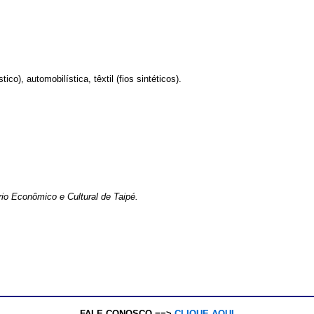
co), automobilística, têxtil (fios sintéticos).
rio Econômico e Cultural de Taipé.
FALE CONOSCO ==>
CLIQUE AQUI