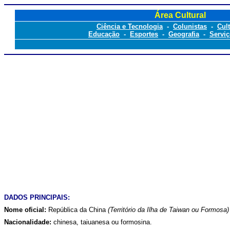
Área Cultural
Ciência e Tecnologia
-
Colunistas
-
Cul
Educação
-
Esportes
-
Geografia
-
Serviç
DADOS PRINCIPAIS:
Nome oficial:
República da China
(Território da Ilha de Taiwan ou Formosa
Nacionalidade:
chinesa, taiuanesa ou formosina.