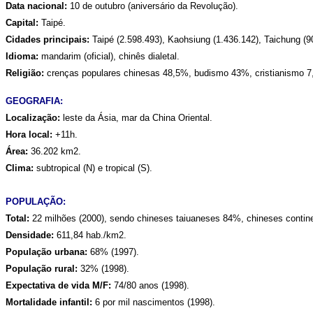
Data nacional:
10 de outubro (aniversário da Revolução).
Capital:
Taipé.
Cidades principais:
Taipé (2.598.493), Kaohsiung (1.436.142), Taichung (90
Idioma:
mandarim (oficial), chinês dialetal.
Religião:
crenças populares chinesas 48,5%, budismo 43%, cristianismo 7
GEOGRAFIA:
Localização:
leste da Ásia, mar da China Oriental.
Hora local:
+11h.
Área:
36.202 km2.
Clima:
subtropical (N) e tropical (S).
POPULAÇÃO:
Total:
22 milhões (2000), sendo chineses taiuaneses 84%, chineses contin
Densidade:
611,84 hab./km2.
População urbana:
68% (1997).
População rural:
32% (1998).
Expectativa de vida M/F:
74/80 anos (1998).
Mortalidade infantil:
6 por mil nascimentos (1998).