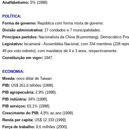
Analfabetismo:
5% (1998).
POLÍTICA:
Forma de governo:
República com forma mista de governo.
Divisão administrativa:
17 condados e 7 municipalidades.
Principais partidos:
Nacionalista da China (Kuomintang), Democrático Pro
Legislativo:
bicameral - Assembléia Nacional, com 334 membros (228 represe
49 por voto indireto), com mandatos de 4 e 3 anos, respectivamente.
Constituição em vigor:
1947.
ECONOMIA:
Moeda:
novo dólar de Taiwan.
PIB:
US$ 261,6 bilhões (1998).
PIB agropecuária:
2,9% (1998).
PIB indústria:
34% (1998).
PIB serviços:
63,1% (1998).
Crescimento do PIB:
4,8% ao ano (1998).
Renda per capita:
US$ 12.333 (1999).
Força de trabalho:
9,6 milhões (2000).