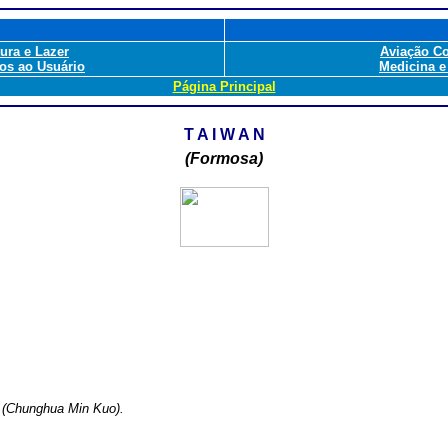
tura e Lazer
Aviação C
os ao Usuário
Medicina e
Página Principal
T A I W A N
(Formosa)
) (Chunghua Min Kuo).