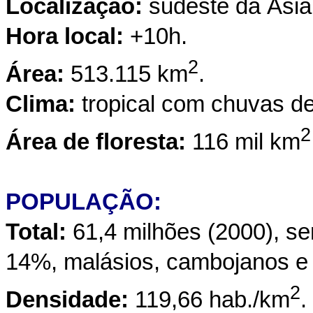
Localização:
sudeste da Ásia
Hora local:
+10h.
2
Área:
513.115 km
.
Clima:
tropical com chuvas d
2
Área de floresta:
116 mil km
POPULAÇÃO:
Total:
61,4 milhões (2000), s
14%, malásios, cambojanos e 
2
Densidade:
119,66 hab./km
.