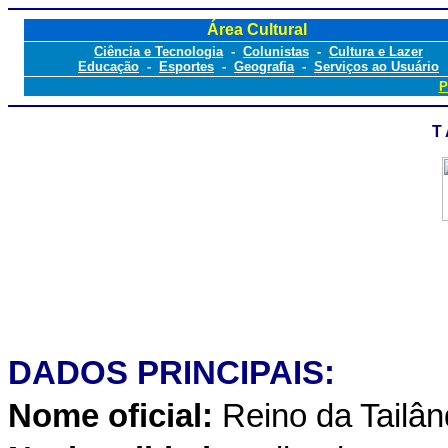
Área Cultural
Ciência e Tecnologia
-
Colunistas
-
Cultura e Lazer
Educação
-
Esportes
-
Geografia
-
Serviços ao Usuário
P
T 
DADOS PRINCIPAIS:
Nome oficial:
Reino da Tailân