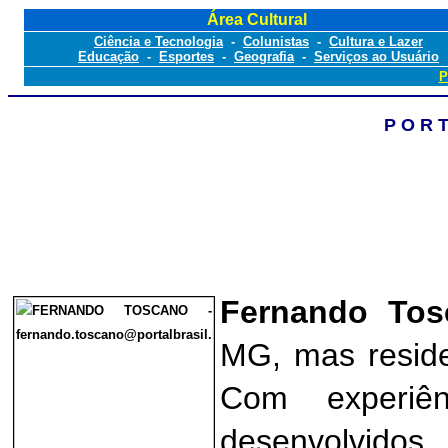
Área Cultural
Ciência e Tecnologia
-
Colunistas
-
Cultura e Lazer
Educação
-
Esportes
-
Geografia
-
Serviços ao Usuário
P
P O R 
Fernando Tos
MG, mas reside
Com experiên
desenvolvid